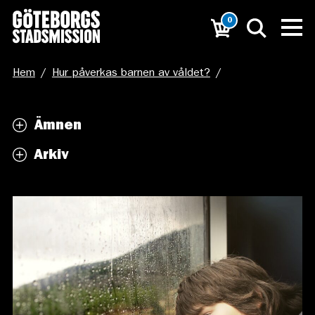
0
Hem
/
Hur påverkas barnen av våldet?
/
person-731165
Ämnen
Arkiv