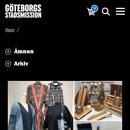
0
Hem
/
Göteborgs Stadsmissions REMAKE bjuder in till
Ämnen
julmarknad
Arkiv
/
Skärmbild 2025-11-04 130757