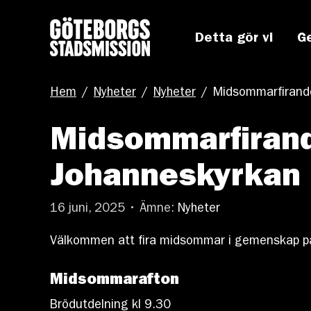
Detta gör vi
G
Hem
/
Nyheter
/
Nyheter
/
Midsommarfirande
Midsommarfirand
Johanneskyrkan
16 juni, 2025 • Ämne:
Nyheter
Välkommen att fira midsommar i gemenskap på
Midsommarafton
Brödutdelning kl 9.30