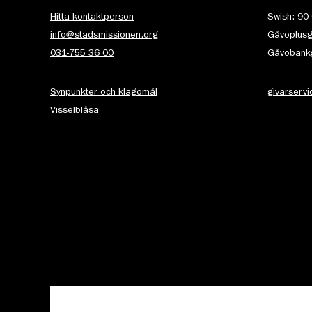
Hitta kontaktperson
Swish: 90
info@stadsmissionen.org
Gåvoplusg
031-755 36 00
Gåvobankg
Synpunkter och klagomål
givarserv
Visselblåsa