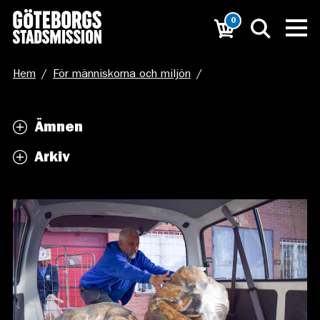
0
Hem
/
För människorna och miljön
/
Joakim tar bullpåsar3
Ämnen
Arkiv