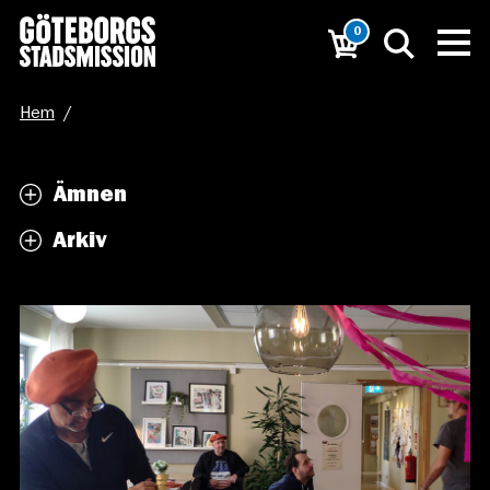
0
Hem
/
Stigbergets boende använder konst som en del av
Ämnen
behandlingsarbetet
Arkiv
/
vernissage_2