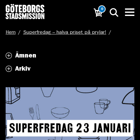
0
Hem
/
Superfredag – halva priset på prylar!
/
Hemsidesnyhet Superfredag
Ämnen
Arkiv