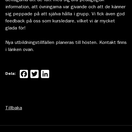
deltagarna att de fått med sig bra pedagogisk
information, att övningarna var givande och att de känner
sig peppade på att själva hålla i grupp. Vi fick även god
feedback på oss som kursledare, vilket vi är mycket
glada för!
Nya utbildningstillfällen planeras till hösten. Kontakt finns
i länken ovan.
Facebook
Twitter
LinkedIn
Dela:
Tillbaka