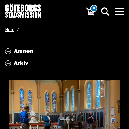
0
Hem
/
”Vi måste vända skeppet från ett reaktivt till ett
Ämnen
förebyggande arbete”
Arkiv
/
IMG_1934