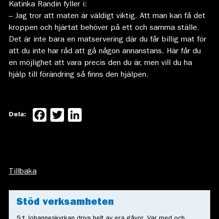
Katinka Randin fyller i:
– Jag tror att maten är väldigt viktig. Att man kan få det
kroppen och hjärtat behöver på ett och samma ställe.
Det är inte bara en matservering där du får billig mat för
att du inte har råd att gå någon annanstans. Här får du
en möjlighet att vara precis den du är, men vill du ha
hjälp till förändring så finns den hjälpen.
Facebook
Twitter
LinkedIn
Dela:
Tillbaka
Stöd verksamheten
S:t Johanneskyrkan drivs helt av era gåvor. Var med och