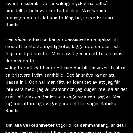
lever i missbruk. Det är väldigt mycket nu, alltså
omedelbar behovstillfredsställelse. Man har inte
träningen på att det kan ta lång tid, säger Katinka
Randin.
I en sådan situation kan stödassistenterna hjälpa till
med att kontakta myndigheter, lägga upp en plan och
följa med på samtal. Men också genom att bara finnas
där och prata.
– Jag tror att det här är ett rum där tilliten växer. Tillit är
en bristvara i vårt samhälle. Det är snäva ramar att
passa in i. Och har man fått en identitet av att jag får
inte vara med, jag är utanför och jag duger inte, så är det
svårt att släppa garden och våga visa vem jag är. Men
jag tror att många vågar göra det här, säger Katinka
Randin.
Om alla verksamheter
utgör olika sammanhang, är det i
kaféet de binds ihop till en större gemenskap. Här kan