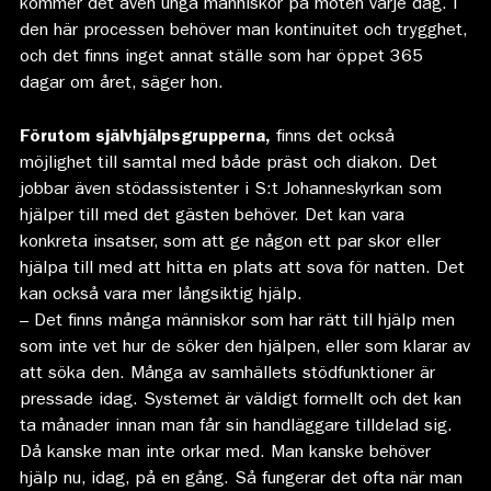
kommer det även unga människor på möten varje dag. I
den här processen behöver man kontinuitet och trygghet,
och det finns inget annat ställe som har öppet 365
dagar om året, säger hon.
Förutom självhjälpsgrupperna,
finns det också
möjlighet till samtal med både präst och diakon. Det
jobbar även stödassistenter i S:t Johanneskyrkan som
hjälper till med det gästen behöver. Det kan vara
konkreta insatser, som att ge någon ett par skor eller
hjälpa till med att hitta en plats att sova för natten. Det
kan också vara mer långsiktig hjälp.
– Det finns många människor som har rätt till hjälp men
som inte vet hur de söker den hjälpen, eller som klarar av
att söka den. Många av samhällets stödfunktioner är
pressade idag. Systemet är väldigt formellt och det kan
ta månader innan man får sin handläggare tilldelad sig.
Då kanske man inte orkar med. Man kanske behöver
hjälp nu, idag, på en gång. Så fungerar det ofta när man