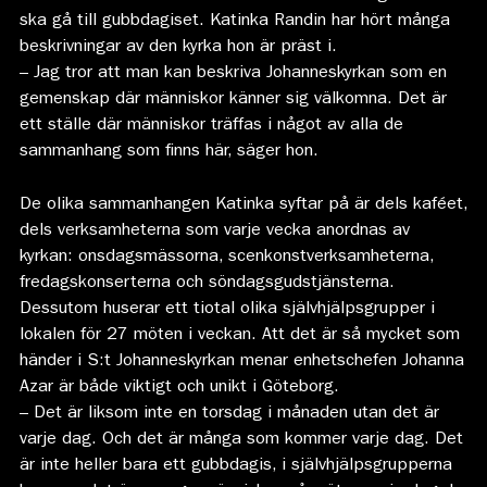
ska gå till gubbdagiset. Katinka Randin har hört många
beskrivningar av den kyrka hon är präst i.
– Jag tror att man kan beskriva Johanneskyrkan som en
gemenskap där människor känner sig välkomna. Det är
ett ställe där människor träffas i något av alla de
sammanhang som finns här, säger hon.
De olika sammanhangen Katinka syftar på är dels kaféet,
dels verksamheterna som varje vecka anordnas av
kyrkan: onsdagsmässorna, scenkonstverksamheterna,
fredagskonserterna och söndagsgudstjänsterna.
Dessutom huserar ett tiotal olika självhjälpsgrupper i
lokalen för 27 möten i veckan. Att det är så mycket som
händer i S:t Johanneskyrkan menar enhetschefen Johanna
Azar är både viktigt och unikt i Göteborg.
– Det är liksom inte en torsdag i månaden utan det är
varje dag. Och det är många som kommer varje dag. Det
är inte heller bara ett gubbdagis, i självhjälpsgrupperna