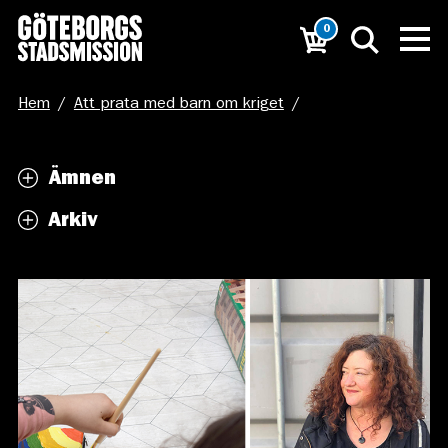
0
Hem
/
Att prata med barn om kriget
/
Att prata med barn_Eva Barron
Ämnen
Arkiv