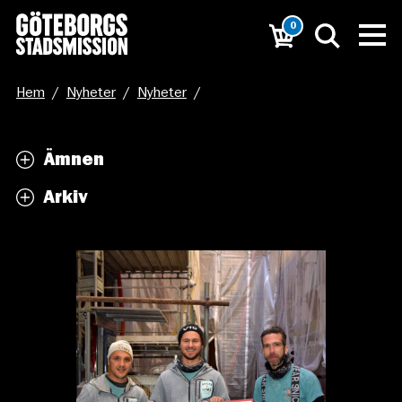
0
Hem
/
Nyheter
/
Nyheter
/
Bricks & Lime skänker 500 000 kr och blir Huvudpartners
Ämnen
till Göteborgs Stadsmission!
Arkiv