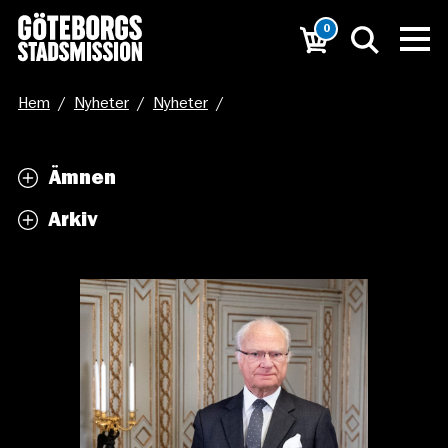
0
Hem
/
Nyheter
/
Nyheter
/
Ge en gåva till Sveriges Stadsmissioner för att fira
Ämnen
Kungens 75-årsdag!
Arkiv