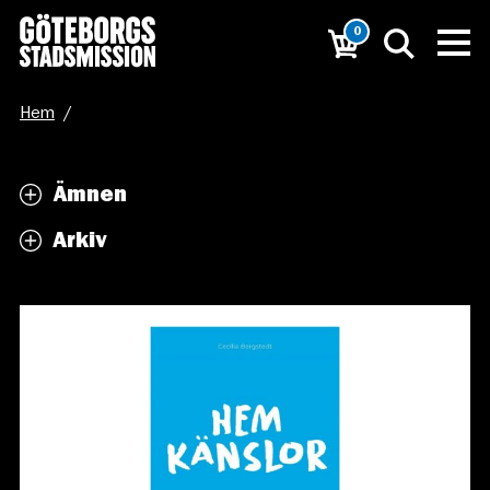
0
Hem
/
Hemkänslor – samtal och tankar om att skapa ett hem
Ämnen
/
Bild1
Arkiv