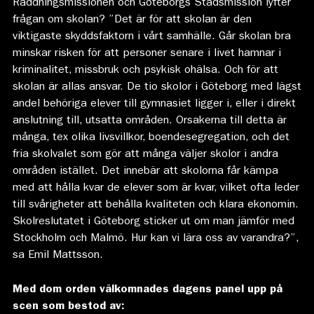
Räddningsmissionen och Göteborgs Stadsmission lyfter
frågan om skolan? ”Det är för att skolan är den
viktigaste skyddsfaktorn i vårt samhälle. Går skolan bra
minskar risken för att personer senare i livet hamnar i
kriminalitet, missbruk och psykisk ohälsa. Och för att
skolan är allas ansvar. De tio skolor i Göteborg med lägst
andel behöriga elever till gymnasiet ligger i, eller i direkt
anslutning till, utsatta områden. Orsakerna till detta är
många, tex olika livsvillkor, boendesegregation, och det
fria skolvalet som gör att många väljer skolor i andra
områden istället. Det innebär att skolorna får kämpa
med att hålla kvar de elever som är kvar, vilket ofta leder
till svårigheter att behålla kvaliteten och klara ekonomin.
Skolreslutatet i Göteborg sticker ut om man jämför med
Stockholm och Malmö. Hur kan vi lära oss av varandra?”,
sa Emil Mattsson.
Med dom orden välkomnades dagens panel upp på
scen som bestod av: