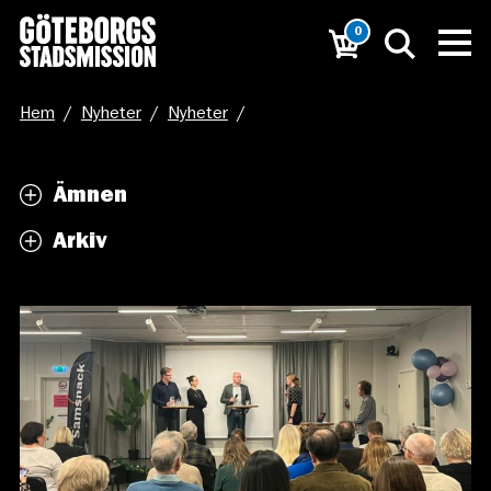
0
Hem
/
Nyheter
/
Nyheter
/
Höstens sista Samsnack: ”Hur lyfter vi förortsskolor med
Ämnen
låga skolresultat?”
Arkiv