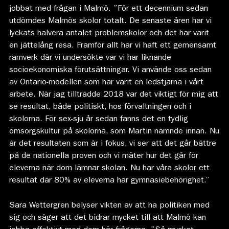
jobbat med frågan i Malmö. ”För ett decennium sedan
utdömdes Malmös skolor totalt. De senaste åren har vi
lyckats halvera antalet problemskolor och det har varit
en jättelång resa. Framför allt har vi haft ett gemensamt
ramverk där vi undersökte var vi har liknande
socioekonomiska förutsättningar. Vi använde oss sedan
av Ontario-modellen som har varit en ledstjärna i vårt
arbete. När jag tillträdde 2018 var det viktigt för mig att
se resultat, både politiskt, hos förvaltningen och i
skolorna. För sex-sju år sedan fanns det en tydlig
omsorgskultur på skolorna, som Martin nämnde innan. Nu
är det resultaten som är i fokus, vi ser att det går bättre
på de nationella proven och vi mäter hur det går för
eleverna när dom lämnar skolan. Nu har våra skolor ett
resultat där 80% av eleverna har gymnasiebehörighet.”
Sara Wettergren belyser vikten av att ha politiken med
sig och säger att det bidrar mycket till att Malmö kan