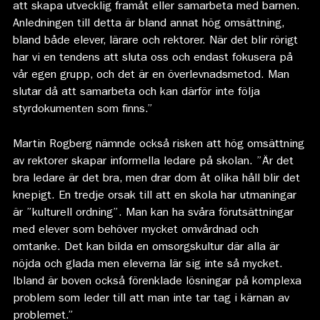
att skapa utvecklig framåt eller samarbeta med barnen.
Anledningen till detta är bland annat hög omsättning,
bland både elever, lärare och rektorer. När det blir rörigt
har vi en tendens att sluta oss och endast fokusera på
vår egen grupp, och det är en överlevnadsmetod. Man
slutar då att samarbeta och kan därför inte följa
styrdokumenten som finns.”
Martin Rogberg nämnde också risken att hög omsättning
av rektorer skapar informella ledare på skolan. ”Är det
bra ledare är det bra, men drar dom åt olika håll blir det
knepigt. En tredje orsak till att en skola har utmaningar
är ”kulturell ordning”. Man kan ha svåra förutsättningar
med elever som behöver mycket omvårdnad och
omtanke. Det kan bilda en omsorgskultur där alla är
nöjda och glada men eleverna lär sig inte så mycket.
Ibland är boven också förenklade lösningar på komplexa
problem som leder till att man inte tar tag i kärnan av
problemet.”