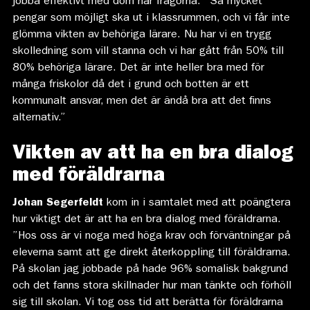
jobba effektivt med dom här frågorna. ”Så mycket
pengar som möjligt ska ut i klassrummen, och vi får inte
glömma vikten av behöriga lärare. Nu har vi en trygg
skolledning som vill stanna och vi har gått från 50% till
80% behöriga lärare. Det är inte heller bra med för
många friskolor då det i grund och botten är ett
kommunalt ansvar, men det är ändå bra att det finns
alternativ.”
Vikten av att ha en bra dialog
med föräldrarna
Johan Segerfeldt
kom in i samtalet med att poängtera
hur viktigt det är att ha en bra dialog med föräldrarna.
”Hos oss är vi noga med höga krav och förväntningar på
eleverna samt att ge direkt återkoppling till föräldrarna.
På skolan jag jobbade på hade 96% somalisk bakgrund
och det fanns stora skillnader hur man tänkte och förhöll
sig till skolan. Vi tog oss tid att berätta för föräldrarna