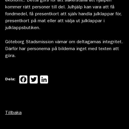
ekonomi,. Detta görs för att säkerställa att hjälpen
kommer rätt personer till del. Julhjälp kan vara att få
fondmedel, få presentkort att själv handla julklappar för,
presentkort på mat eller att välja ut julklappar i
julklappsbutiken.
Göteborg Stadsmission värnar om deltagarnas integritet.
Därför har personerna på bilderna inget med texten att
göra.
Facebook
Twitter
LinkedIn
Dela:
Tillbaka