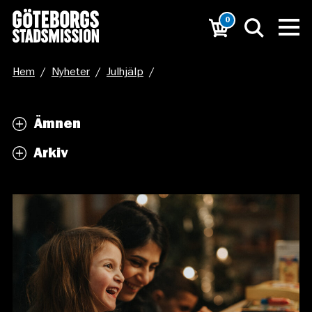
0
Hem
/
Nyheter
/
Julhjälp
/
Lättnad och glädje efter besök i julklappsbutiken
Ämnen
Arkiv