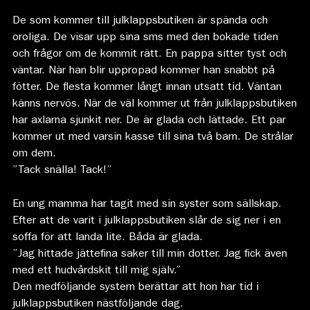
De som kommer till julklappsbutiken är spända och
oroliga. De visar upp sina sms med den bokade tiden
och frågor om de kommit rätt. En pappa sitter tyst och
väntar. När han blir uppropad kommer han snabbt på
fötter. De flesta kommer långt innan utsatt tid. Väntan
känns nervös. När de väl kommer ut från julklappsbutiken
har axlarna sjunkit ner. De är glada och lättade. Ett par
kommer ut med varsin kasse till sina två barn. De strålar
om dem.
”Tack snälla! Tack!”
En ung mamma har tagit med sin syster som sällskap.
Efter att de varit i julklappsbutiken slår de sig ner i en
soffa för att landa lite. Båda är glada.
”Jag hittade jättefina saker till min dotter. Jag fick även
med ett hudvårdskit till mig själv.”
Den medföljande systern berättar att hon har tid i
julklappsbutiken nästföljande dag.