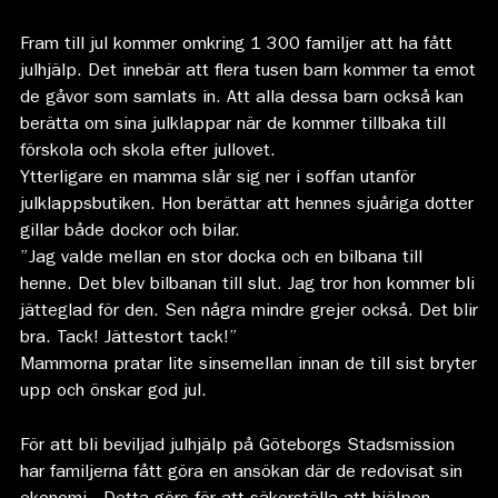
Fram till jul kommer omkring 1 300 familjer att ha fått
julhjälp. Det innebär att flera tusen barn kommer ta emot
de gåvor som samlats in. Att alla dessa barn också kan
berätta om sina julklappar när de kommer tillbaka till
förskola och skola efter jullovet.
Ytterligare en mamma slår sig ner i soffan utanför
julklappsbutiken. Hon berättar att hennes sjuåriga dotter
gillar både dockor och bilar.
”Jag valde mellan en stor docka och en bilbana till
henne. Det blev bilbanan till slut. Jag tror hon kommer bli
jätteglad för den. Sen några mindre grejer också. Det blir
bra. Tack! Jättestort tack!”
Mammorna pratar lite sinsemellan innan de till sist bryter
upp och önskar god jul.
För att bli beviljad julhjälp på Göteborgs Stadsmission
har familjerna fått göra en ansökan där de redovisat sin