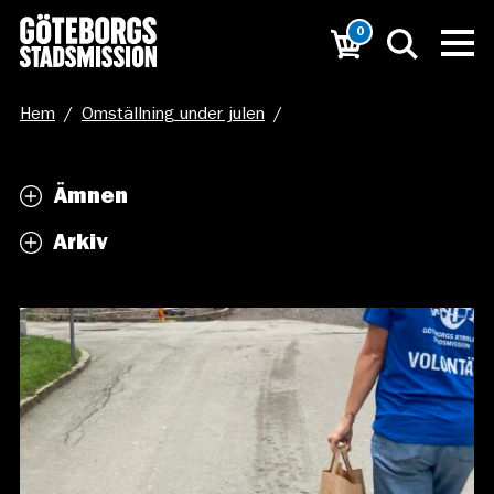
0
Hem
/
Omställning under julen
/
Matutkörning_Foto Sofie Lindh (58)
Ämnen
Arkiv