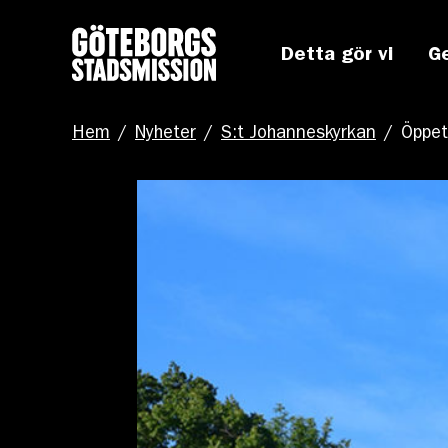
Detta gör vi
G
Hem
/
Nyheter
/
S:t Johanneskyrkan
/
Öppet