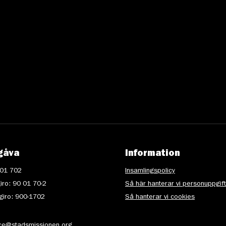
gåva
Information
 01 702
Insamlingspolicy
iro: 90 01 70-2
Så här hanterar vi personuppgif
iro: 900-1702
Så hanterar vi cookies
ice@stadsmissionen.org