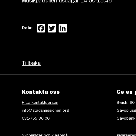
Musikpatrullen tisdagar 14.00-15.45
Facebook
Twitter
LinkedIn
Dela:
Tillbaka
Kontakta oss
Ge en 
Hitta kontaktperson
Swish: 90
info@stadsmissionen.org
Gåvoplusg
031-755 36 00
Gåvobankg
Synpunkter och klagomål
givarserv