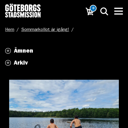
0
Hem
/
Sommarkollot är igång!
/
Bad_kollo 2021_Frida Lundmark (3)
Ämnen
Arkiv