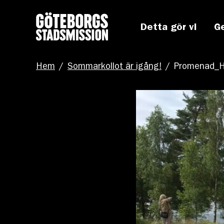
Detta gör vi
G
Hem
/
Sommarkollot är igång!
/
Promenad_Hå