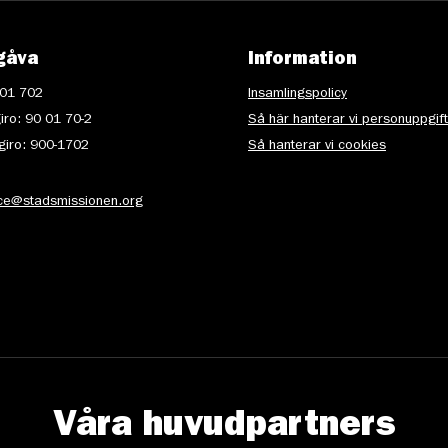
gåva
Information
 01 702
Insamlingspolicy
iro: 90 01 70-2
Så här hanterar vi personuppgif
iro: 900-1702
Så hanterar vi cookies
ice@stadsmissionen.org
Våra huvudpartners