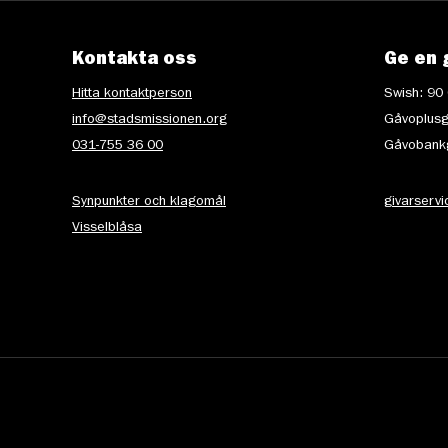
Kontakta oss
Ge en 
Hitta kontaktperson
Swish: 90
info@stadsmissionen.org
Gåvoplusg
031-755 36 00
Gåvobankg
Synpunkter och klagomål
givarserv
Visselblåsa