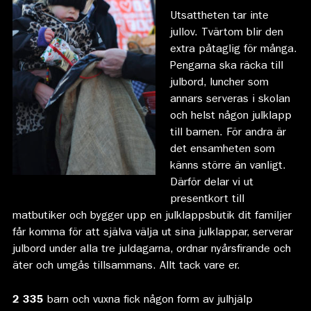
Utsattheten tar inte
jullov. Tvärtom blir den
extra påtaglig för många.
Pengarna ska räcka till
julbord, luncher som
annars serveras i skolan
och helst någon julklapp
till barnen. För andra är
det ensamheten som
känns större än vanligt.
Därför delar vi ut
presentkort till
matbutiker och bygger upp en julklappsbutik dit familjer
får komma för att själva välja ut sina julklappar, serverar
julbord under alla tre juldagarna, ordnar nyårsfirande och
äter och umgås tillsammans. Allt tack vare er.
2 335
barn och vuxna fick någon form av julhjälp