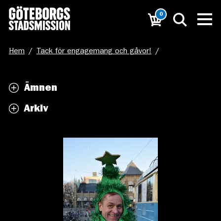
0
Hem
/
Tack för engagemang och gåvor!
/
Julklappsvagnen_2019_Sofie Lindh (52)
Ämnen
Arkiv