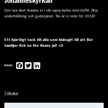
Johanneskyrkan
Det nya året firades in i vår egna kyrka med buffé, fika,
underhållning och gudstjänst. Nu är vi redo för 2018!
Ett hjärtligt tack till alla som bidragit till att fler
familjer fick en lite finare jul! <3
Facebook
Twitter
LinkedIn
Dela:
Tillbaka