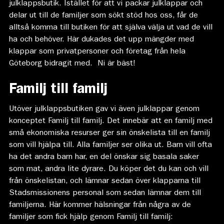
julklappsbutik. Istället för att vi packar julklappar och
delar ut till de familjer som sökt stöd hos oss, får de
alltså komma till butiken för att själva välja ut vad de vill
ha och behöver. Här dukades det upp mängder med
klappar som privatpersoner och företag från hela
Göteborg bidragit med. Ni är bäst!
Familj till familj
Utöver julklappsbutiken gav vi även julklappar genom
konceptet Familj till familj. Det innebär att en familj med
små ekonomiska resurser ger sin önskelista till en familj
som vill hjälpa till. Alla familjer ser olika ut. Barn vill ofta
ha det andra barn har, en del önskar sig basala saker
som mat, andra lite dyrare. Du köper det du kan och vill
från önskelistan, och lämnar sedan över klapparna till
Stadsmissionens personal som sedan lämnar dem till
familjerna. Här kommer hälsningar från några av de
familjer som fick hjälp genom Familj till familj: