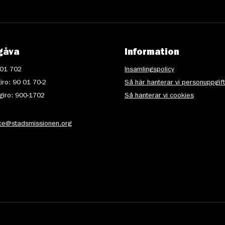
gåva
Information
 01 702
Insamlingspolicy
iro: 90 01 70-2
Så här hanterar vi personuppgif
iro: 900-1702
Så hanterar vi cookies
ice@stadsmissionen.org