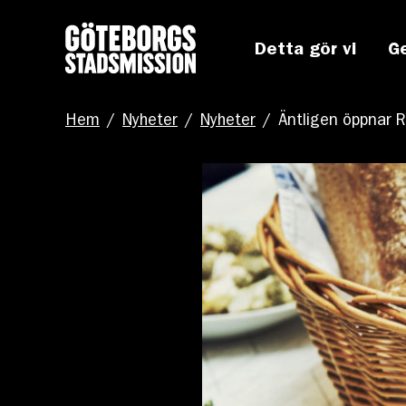
Detta gör vi
G
Hem
/
Nyheter
/
Nyheter
/
Äntligen öppnar 