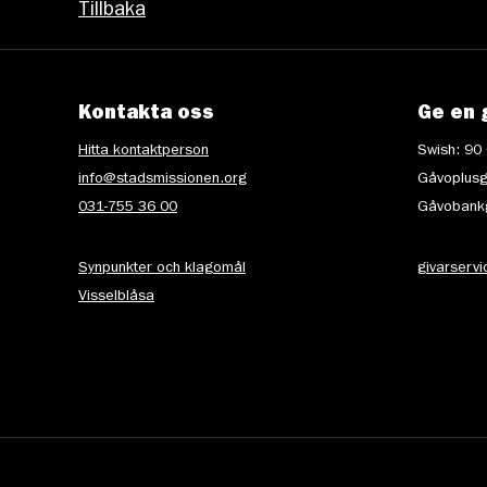
Tillbaka
Kontakta oss
Ge en 
Hitta kontaktperson
Swish: 90
info@stadsmissionen.org
Gåvoplusg
031-755 36 00
Gåvobankg
Synpunkter och klagomål
givarserv
Visselblåsa