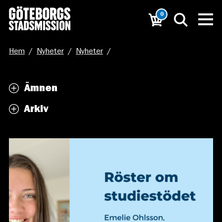
0
Hem
/
Nyheter
/
Nyheter
/
”Att se lättnaden i barnens ansikten är härlig. Och
Ämnen
sorglig.”
Arkiv