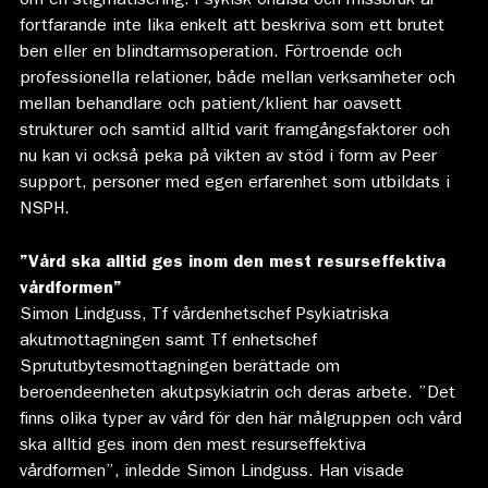
om en stigmatisering. Psykisk ohälsa och missbruk är
fortfarande inte lika enkelt att beskriva som ett brutet
ben eller en blindtarmsoperation. Förtroende och
professionella relationer, både mellan verksamheter och
mellan behandlare och patient/klient har oavsett
strukturer och samtid alltid varit framgångsfaktorer och
nu kan vi också peka på vikten av stöd i form av Peer
support, personer med egen erfarenhet som utbildats i
NSPH.
”Vård ska alltid ges inom den mest resurseffektiva
vårdformen”
Simon Lindguss, Tf vårdenhetschef Psykiatriska
akutmottagningen samt Tf enhetschef
Sprututbytesmottagningen berättade om
beroendeenheten akutpsykiatrin och deras arbete. ”Det
finns olika typer av vård för den här målgruppen och vård
ska alltid ges inom den mest resurseffektiva
vårdformen”, inledde Simon Lindguss. Han visade