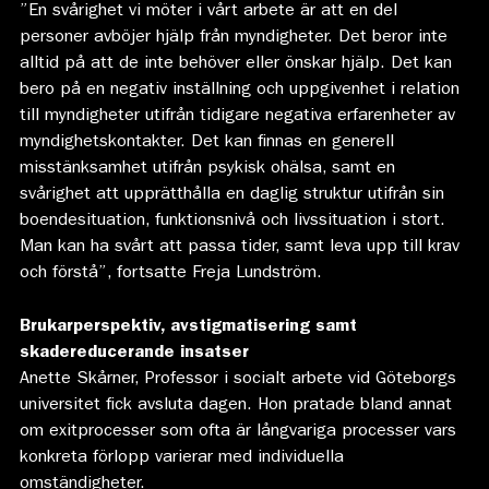
”En svårighet vi möter i vårt arbete är att en del
personer avböjer hjälp från myndigheter. Det beror inte
alltid på att de inte behöver eller önskar hjälp. Det kan
bero på en negativ inställning och uppgivenhet i relation
till myndigheter utifrån tidigare negativa erfarenheter av
myndighetskontakter. Det kan finnas en generell
misstänksamhet utifrån psykisk ohälsa, samt en
svårighet att upprätthålla en daglig struktur utifrån sin
boendesituation, funktionsnivå och livssituation i stort.
Man kan ha svårt att passa tider, samt leva upp till krav
och förstå”, fortsatte Freja Lundström.
Brukarperspektiv, avstigmatisering samt
skadereducerande insatser
Anette Skårner, Professor i socialt arbete vid Göteborgs
universitet fick avsluta dagen. Hon pratade bland annat
om exitprocesser som ofta är långvariga processer vars
konkreta förlopp varierar med individuella
omständigheter.