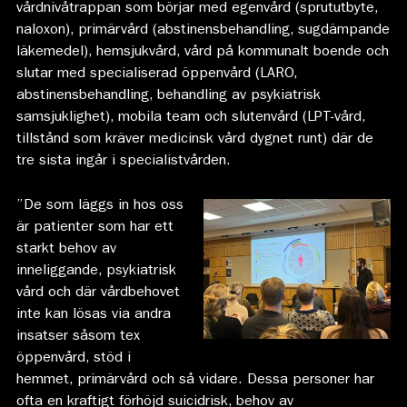
vårdnivåtrappan som börjar med egenvård (sprututbyte,
naloxon), primärvård (abstinensbehandling, sugdämpande
läkemedel), hemsjukvård, vård på kommunalt boende och
slutar med specialiserad öppenvård (LARO,
abstinensbehandling, behandling av psykiatrisk
samsjuklighet), mobila team och slutenvård (LPT-vård,
tillstånd som kräver medicinsk vård dygnet runt) där de
tre sista ingår i specialistvården.
”De som läggs in hos oss
är patienter som har ett
starkt behov av
inneliggande, psykiatrisk
vård och där vårdbehovet
inte kan lösas via andra
insatser såsom tex
öppenvård, stöd i
hemmet, primärvård och så vidare. Dessa personer har
ofta en kraftigt förhöjd suicidrisk, behov av