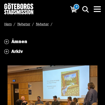
0
Hem
/
Nyheter
/
Nyheter
/
”Från vårdkedja till livskedja – hur hänger det ihop?
Ämnen
Arkiv